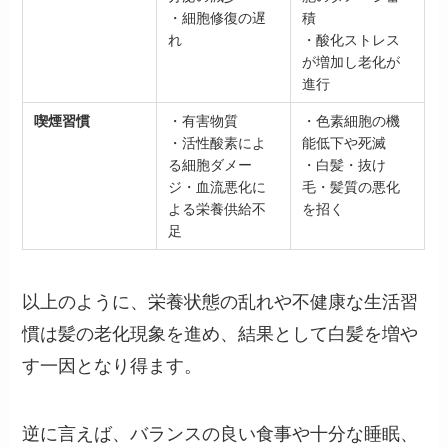
・細胞修復の遅
積
れ
・酸化ストレス
が増加し老化が
進行
喫煙習慣
・有害物質
・色素細胞の機
・活性酸素によ
能低下や死滅
る細胞ダメー
・白髪・抜け
ジ・血流悪化に
毛・髪質の悪化
よる栄養供給不
を招く
足
以上のように、栄養状態の乱れや不健康な生活習
慣は髪の老化現象を進め、結果として白髪を増や
す一因となり得ます。
逆に言えば、バランスの良い食事や十分な睡眠、