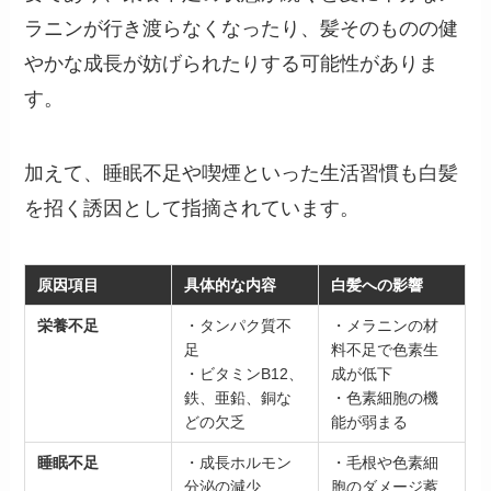
ラニンが行き渡らなくなったり、髪そのものの健
やかな成長が妨げられたりする可能性がありま
す。
加えて、睡眠不足や喫煙といった生活習慣も白髪
を招く誘因として指摘されています。
原因項目
具体的な内容
白髪への影響
栄養不足
・タンパク質不
・メラニンの材
足
料不足で色素生
・ビタミンB12、
成が低下
鉄、亜鉛、銅な
・色素細胞の機
どの欠乏
能が弱まる
睡眠不足
・成長ホルモン
・毛根や色素細
分泌の減少
胞のダメージ蓄