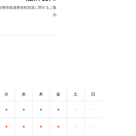
診療情報連携体制加算に関するご案
内
火
水
木
金
土
日
●
●
●
●
-
-
●
●
●
●
-
-