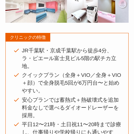
クリニックの特徴
JR千葉駅・京成千葉駅から徒歩4分、
ラ・ピエール富士見ビル5階の駅チカ立
地。
クイックプラン（全身＋VIO／全身＋VIO
＋顔）で全身脱毛5回が6万円台〜と始め
やすい。
安心プランでは蓄熱式＋熱破壊式を追加
料金なしで選べるダイオードレーザーを
採用。
平日12〜21時・土日祝11〜20時まで診療
し、仕事帰りや学校帰りにも通いやす