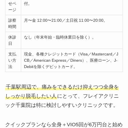
せペ
付。
ージ
診察
月〜金 12:00〜21:00／土日祝 11:00〜20:00。
時間
休診
なし（年末年始・臨時休業日を除く）。
日
支払
現金、各種クレジットカード（Visa／Mastercard／J
い方
CB／American Express／Diners）、医療ローン、J-
法
Debitを除くデビットカード。
千葉駅周辺で、痛みをできるだけ抑えつつ全身を
しっかり脱毛したい人
にとって、フレイアクリニ
ック千葉院は特に検討しやすいクリニックです。
クイックプランなら全身＋VIO5回が6万円台と始め