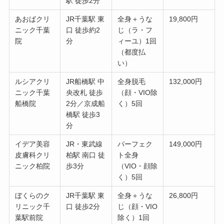
駅 徒歩2分
あおばクリ
JR千葉駅 東
全身＋うな
19,800円
ニック千葉
口 徒歩約2
じ（ラ・フ
院
分
ィーユ）1回
（都度払
い）
ルシアクリ
JR船橋駅 中
全身脱毛
132,000円
ニック千葉
央改札 徒歩
（顔・VIO除
船橋院
2分／京成船
く）5回
橋駅 徒歩3
分
イデア美容
JR・東武線
パーフェク
149,000円
皮膚科クリ
柏駅 南口 徒
ト全身
ニック柏院
歩3分
（VIO・顔除
く）5回
ぼくらのク
JR千葉駅 東
全身＋うな
26,800円
リニック千
口 徒歩2分
じ（顔・VIO
葉駅前院
除く）1回