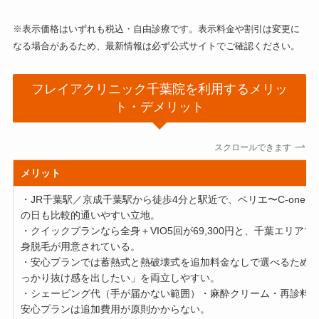
※表示価格はいずれも税込・自由診療です。表示料金や割引は変更に
なる場合があるため、最新情報は必ず公式サイトでご確認ください。
フレイアクリニック千葉院を利用するメリッ
ト・デメリット
スクロールできます
メリット
・JR千葉駅／京成千葉駅から徒歩4分と駅近で、ペリエ〜C-one
の日も比較的通いやすい立地。
・クイックプランなら全身＋VIO5回が69,300円と、千葉エリア
身脱毛が用意されている。
・安心プランでは蓄熱式と熱破壊式を追加料金なしで選べるため
っかり抜け感を出したい」を両立しやすい。
・シェービング代（手が届かない範囲）・麻酔クリーム・再診料
安心プランは追加費用が原則かからない。