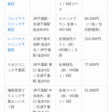
葉院
く）6回コー
ス
フレイアク
JR千葉駅・
クイックプ
69,300円
リニック千
京成千葉駅
ラン 全身＋
（一括／当
葉院
徒歩約4分
VIO 5回
日割適用）
レジーナク
京成千葉中
全身脱毛ラ
216,000円
リニック千
央駅 徒歩4
イト（顔・
葉院
分／JR千葉
VIO除く）5
駅 徒歩6分
回
リゼクリニ
JR千葉駅 東
全身脱毛
77,800円
ック千葉院
口 徒歩3分
（顔・VIO除
／京成千葉
く）5回
駅 徒歩5分
湘南美容ク
JR千葉駅 中
全身コース
51,000円
リニック千
央改札・南
（顔・VIO除
葉センシテ
口 徒歩3分
く）5回
ィ院
／京成千葉