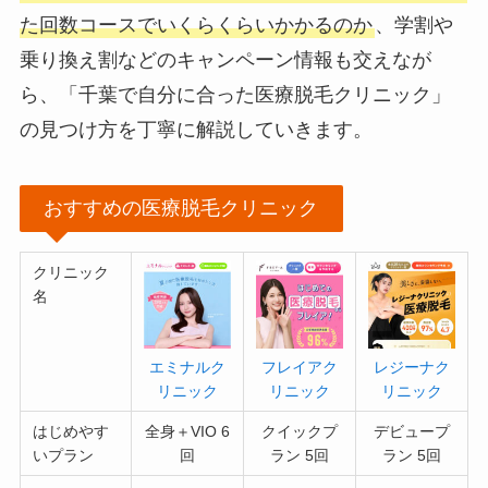
た回数コースでいくらくらいかかるのか
、学割や
乗り換え割などのキャンペーン情報も交えなが
ら、「千葉で自分に合った医療脱毛クリニック」
の見つけ方を丁寧に解説していきます。
おすすめの医療脱毛クリニック
クリニック
名
エミナルク
フレイアク
レジーナク
リニック
リニック
リニック
はじめやす
全身＋VIO 6
クイックプ
デビュープ
いプラン
回
ラン 5回
ラン 5回