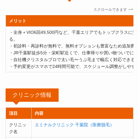
スクロールできます
メリット
・全身＋VIO6回49,500円など、千葉エリアでもトップクラスに
る。
・初診料・再診料が無料で、無料オプションも豊富なため追加費
・JR千葉駅徒歩5分・栄町駅近くで、仕事帰りや買い物ついでに
・自社機クリスタルプロで太い毛〜うぶ毛まで幅広く対応できる
・予約変更がスマホで24時間可能で、スケジュール調整がしやす
クリニック情報
項目
内容
クリニッ
エミナルクリニック 千葉院（医療脱毛）
ク名