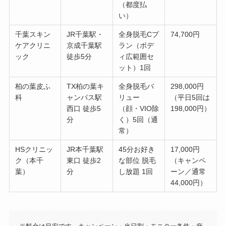
（都度払
い）
千葉スキン
JR千葉駅・
全身脱毛Cプ
74,700円
ケアクリニ
京成千葉駅
ラン（ボデ
ック
徒歩5分
ィ広範囲セ
ット）1回
柏の葉皮ふ
TX柏の葉キ
全身脱毛バ
298,000円
科
ャンパス駅
リュー
（平日5回は
西口 徒歩5
（顔・VIO除
198,000円）
分
く）5回（通
常）
HSクリニッ
JR本千葉駅
45分お好き
17,000円
ク（本千
東口 徒歩2
な部位 脱毛
（キャンペ
葉）
分
し放題 1回
ーン／通常
44,000円）