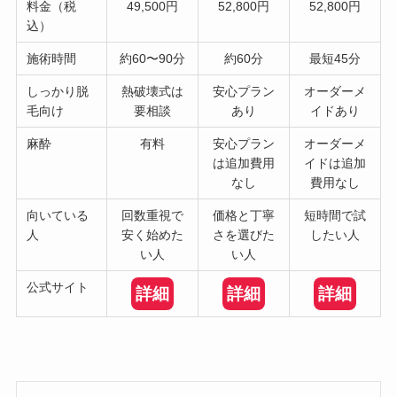
料金（税
49,500円
52,800円
52,800円
込）
施術時間
約60〜90分
約60分
最短45分
しっかり脱
熱破壊式は
安心プラン
オーダーメ
毛向け
要相談
あり
イドあり
麻酔
有料
安心プラン
オーダーメ
は追加費用
イドは追加
なし
費用なし
向いている
回数重視で
価格と丁寧
短時間で試
人
安く始めた
さを選びた
したい人
い人
い人
公式サイト
詳細
詳細
詳細