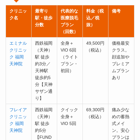
クリニッ
最寄り
代表的な
料金（税
備考
ク名
駅・徒歩
医療脱毛
込／税
分数
プラン
抜）
（回数）
エミナル
西鉄福岡
全身＋
49,500円
価格最安
クリニッ
（天神）
VIO 6回
（税込）
クラス。
ク 福岡
駅 徒歩
（ライト
顔追加や
天神院
約3分／
プラン・
プレミア
天神駅
初回）
ムプラン
徒歩約5
あり
分【天神
サザン通
り】
フレイア
西鉄福岡
クイック
69,300円
痛み少な
クリニッ
（天神）
全身＋
（税込）
めの蓄熱
ク 福岡
駅 徒歩
VIO 5回
式メイ
天神院
約5分
ン。安心
【FUND
プランは