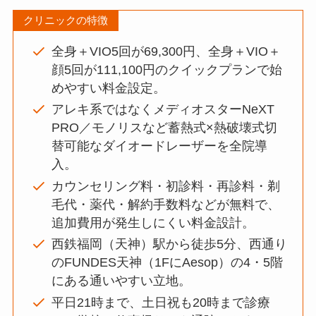
クリニックの特徴
全身＋VIO5回が69,300円、全身＋VIO＋
顔5回が111,100円のクイックプランで始
めやすい料金設定。
アレキ系ではなくメディオスターNeXT
PRO／モノリスなど蓄熱式×熱破壊式切
替可能なダイオードレーザーを全院導
入。
カウンセリング料・初診料・再診料・剃
毛代・薬代・解約手数料などが無料で、
追加費用が発生しにくい料金設計。
西鉄福岡（天神）駅から徒歩5分、西通り
のFUNDES天神（1FにAesop）の4・5階
にある通いやすい立地。
平日21時まで、土日祝も20時まで診療