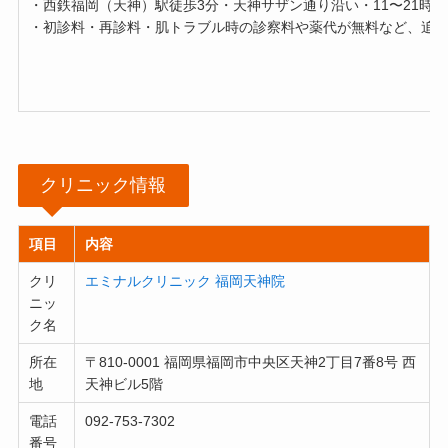
・西鉄福岡（天神）駅徒歩3分・天神サザン通り沿い・11〜21時
・初診料・再診料・肌トラブル時の診察料や薬代が無料など、追
クリニック情報
項目
内容
クリ
エミナルクリニック 福岡天神院
ニッ
ク名
所在
〒810-0001 福岡県福岡市中央区天神2丁目7番8号 西
地
天神ビル5階
電話
092-753-7302
番号