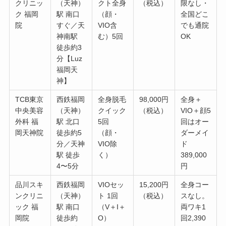
クリニッ
（天神）
クト全身
（税込）
限なし・
ク 福岡
駅 南口
（顔・
全国どこ
院
すぐ／天
VIO含
でも通院
神南駅
む）5回
OK
徒歩約3
分【Luz
福岡天
神】
TCB東京
西鉄福岡
全身脱毛
98,000円
全身＋
中央美容
（天神）
クイック
（税込）
VIO＋顔5
外科 福
駅 北口
5回
回はオー
岡天神院
徒歩約5
（顔・
ダーメイ
分／天神
VIO除
ド
駅 徒歩
く）
389,000
4〜5分
円
品川スキ
西鉄福岡
VIOセッ
15,200円
全身コー
ンクリニ
（天神）
ト 1回
（税込）
スなし。
ック 福
駅 南口
（V＋I＋
両ワキ1
岡院
徒歩約
O）
回2,390