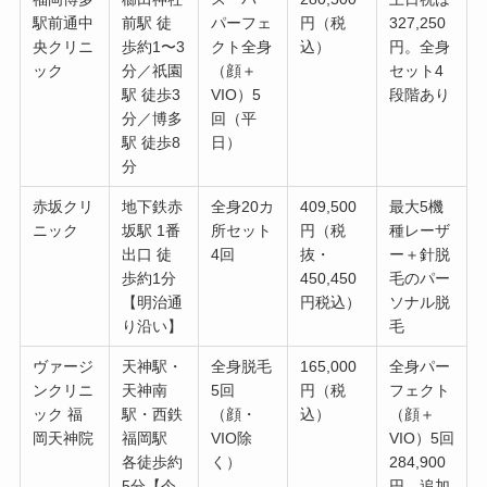
駅前通中
前駅 徒
パーフェ
円（税
327,250
央クリニ
歩約1〜3
クト全身
込）
円。全身
ック
分／祇園
（顔＋
セット4
駅 徒歩3
VIO）5
段階あり
分／博多
回（平
駅 徒歩8
日）
分
赤坂クリ
地下鉄赤
全身20カ
409,500
最大5機
ニック
坂駅 1番
所セット
円（税
種レーザ
出口 徒
4回
抜・
ー＋針脱
歩約1分
450,450
毛のパー
【明治通
円税込）
ソナル脱
り沿い】
毛
ヴァージ
天神駅・
全身脱毛
165,000
全身パー
ンクリニ
天神南
5回
円（税
フェクト
ック 福
駅・西鉄
（顔・
込）
（顔＋
岡天神院
福岡駅
VIO除
VIO）5回
各徒歩約
く）
284,900
5分【今
円。追加