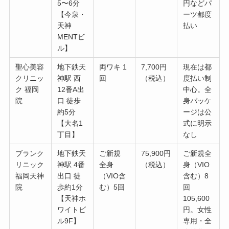
5〜6分
円などパ
【今泉・
ーツ都度
天神
払い
MENTビ
ル】
聖心美容
地下鉄天
両ワキ 1
7,700円
現在は都
クリニッ
神駅 西
回
（税込）
度払い制
ク 福岡
12番A出
中心。全
院
口 徒歩
身パッケ
約5分
ージは公
【大名1
式に明示
丁目】
なし
ブランク
地下鉄天
ご新規
75,900円
ご新規全
リニック
神駅 4番
全身
（税込）
身（VIO
福岡天神
出口 徒
（VIO含
含む）8
院
歩約1分
む）5回
回
【天神ホ
105,600
ワイトビ
円。女性
ル9F】
専用・全