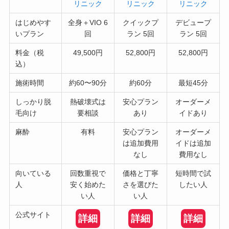
リニック
リニック
リニック
はじめやす
全身＋VIO 6
クイックプ
デビュープ
いプラン
回
ラン 5回
ラン 5回
料金（税
49,500円
52,800円
52,800円
込）
施術時間
約60〜90分
約60分
最短45分
しっかり脱
熱破壊式は
安心プラン
オーダーメ
毛向け
要相談
あり
イドあり
麻酔
有料
安心プラン
オーダーメ
は追加費用
イドは追加
なし
費用なし
向いている
回数重視で
価格と丁寧
短時間で試
人
安く始めた
さを選びた
したい人
い人
い人
公式サイト
詳細
詳細
詳細