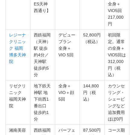
ES天神
全身＋
西通り】
VIO5回
217,000
円
レジーナ
西鉄福岡
デビュー
52,800円
初回限
クリニッ
（天神）
プラン
（税込）
定。通常
ク 福岡
駅 徒歩
全身＋
の全身＋
博多天神
約4分／
VIO 5回
VIO5回は
院
天神駅
312,000
徒歩約5
円（税
分
込）
リゼクリ
地下鉄天
全身＋
144,800
カウンセ
ニック
神駅 地
VIO＋顔
円（税
リング・
福岡天神
下街西1
5回
込）
シェービ
院
番出口
ングなど
徒歩約1
追加費用
分
ほぼ0円
湘南美容
西鉄福岡
パーフェ
87,500円
コース期