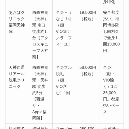
身特化
あおばク
西鉄福岡
全身＋う
19,800円
完全都度
リニック
（天神）
なじ 1回
（税込）
払い。福
福岡天神
駅 南口
（顔・
岡博多院
院
徒歩約1
VIO除く
も同料金
分【アク
／ラ・フ
で全身1
ロスキュ
ィーユ）
回19,800
ーブ天神
円
南】
天神西通
西鉄福岡
全身フル
58,000円
全身
りアール
（天神）
脱毛
（税込）
（顔・
脱毛クリ
駅・天神
（顔・
VIO除
ニック
駅 徒歩
VIO含
く）1回
約5分
む）1回
36,000
【西通
円。都度
り・
払いベー
Apple福
ス
岡隣】
福岡博多
櫛田神社
スーパー
280,500
土日祝は