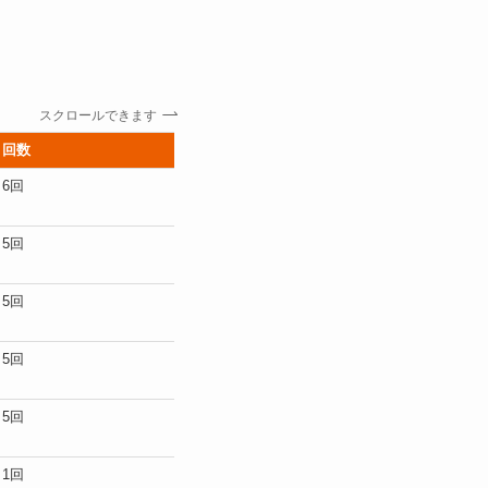
スクロールできます
回数
最寄り駅（東京の代表院）
徒歩目
6回
JR新宿駅（新宿西口院）
徒歩3分
5回
JR新宿駅東口・中央東口／新
徒歩1
宿三丁目駅A5出口（新宿院）
5回
新宿三丁目駅B6出口／JR新宿
徒歩1
駅東口（新宿院）
5回
新宿三丁目駅B5出口／JR新宿
徒歩1
駅東口（新宿東口院）
5回
銀座駅C8出口直結／有楽町駅
直結／
（銀座本院）
1回
新宿三丁目駅B6出口直結／JR
直結／