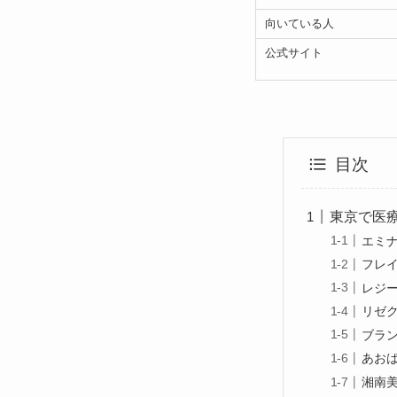
向いている人
公式サイト
目次
東京で医
エミ
フレ
レジ
リゼ
ブラ
あお
湘南