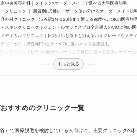
東京中央美容外科｜クイック×オーダーメイドで選べる大手医療脱毛
ークリニック ｜ 肌質別に5種レーザーを使い分けるオーダーメイド脱
容外科クリニック｜渋谷駅1分＆23時まで通える都度払いOKの医療脱
リアスキンクリニック｜ジェントルマックスプロ全台導入のVIOに強い医
道メディカルクリニック｜日焼け肌も眉下も狙えるハイグレードなメデ
クリニック｜男性専門×ヒゲ・VIOに強いメンズ医療脱毛
デンクリニック｜駅チカ×全身〜パーツまで自在に選べる医療レーザー脱
もっと見る
がおすすめのクリニック一覧
谷）で医療脱毛を検討している人向けに、主要クリニックの料