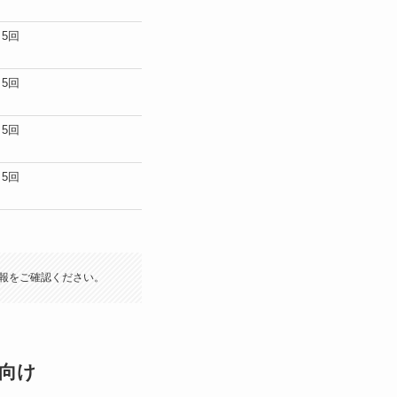
新宿駅中央東口（新宿院）
5回
西新宿駅直結／JR新宿駅西口
直結／徒
（新宿本院）
5回
新宿三丁目駅／JR新宿駅（新
徒歩1〜
宿三丁目院）
5回
渋谷駅B1・B2出口（渋谷院）
徒歩1〜
5回
銀座駅／新橋駅（銀座院）
徒歩5
報をご確認ください。
向け