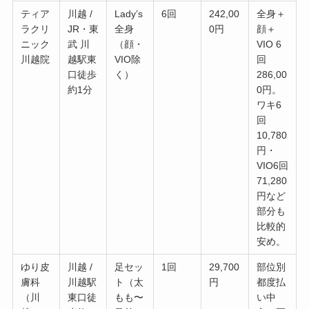
ティア
川越 /
Lady’s
6回
242,00
全身＋
ラクリ
JR・東
全身
0円
顔＋
ニック
武 川
（顔・
VIO 6
川越院
越駅東
VIO除
回
口徒歩
く）
286,00
約1分
0円。
ワキ6
回
10,780
円・
VIO6回
71,280
円など
部分も
比較的
安め。
ゆり皮
川越 /
足セッ
1回
29,700
部位別
膚科
川越駅
ト（太
円
都度払
（川
東口徒
もも〜
い中