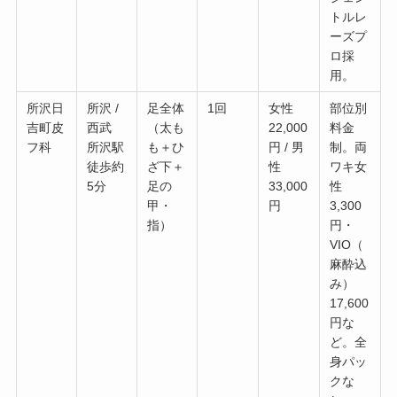
トルレ
ーズプ
ロ採
用。
所沢日
所沢 /
足全体
1回
女性
部位別
吉町皮
西武
（太も
22,000
料金
フ科
所沢駅
も＋ひ
円 / 男
制。両
徒歩約
ざ下＋
性
ワキ女
5分
足の
33,000
性
甲・
円
3,300
指）
円・
VIO（
麻酔込
み）
17,600
円な
ど。全
身パッ
クな