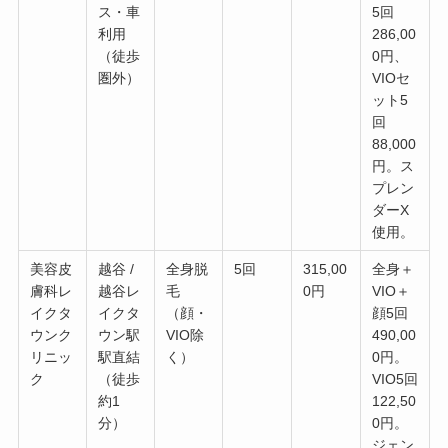
ス・車
5回
利用
286,00
（徒歩
0円、
圏外）
VIOセ
ット5
回
88,000
円。ス
プレン
ダーX
使用。
美容皮
越谷 /
全身脱
5回
315,00
全身＋
膚科レ
越谷レ
毛
0円
VIO＋
イクタ
イクタ
（顔・
顔5回
ウンク
ウン駅
VIO除
490,00
リニッ
駅直結
く）
0円。
ク
（徒歩
VIO5回
約1
122,50
分）
0円。
ジェン