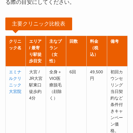
る際の目安にしてください。
主要クリニック比較表
クリニ
エリア
主なプ
回数
料金
備考
ック名
/ 最寄
ラン
（税
り駅徒
（女
込）
歩目安
性）
エミナ
大宮 /
全身＋
6回
49,500
初回カ
ルクリ
JR大宮
VIO医
円
ウンセ
ニック
駅東口
療脱毛
リング
大宮院
徒歩約
（顔除
当日契
4分
く）
約など
条件付
きキャ
ンペー
ン価
格。