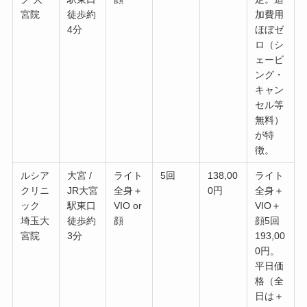
宮院
徒歩約
加費用
4分
ほぼゼ
ロ（シ
ェービ
ング・
キャン
セル等
無料）
が特
徴。
ルシア
大宮 /
ライト
5回
138,00
ライト
クリニ
JR大宮
全身＋
0円
全身＋
ック
駅東口
VIO or
VIO＋
埼玉大
徒歩約
顔
顔5回
宮院
3分
193,00
0円。
平日価
格（全
日は＋