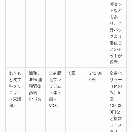
脚セッ
トなど
もあ
り、全
身パッ
クより
部位ご
とのセ
ットが
得意。
あきも
浦和 /
全身脱
5回
242,00
全身バ
と皮フ
JR東浦
毛プレ
0円
リュー
科クリ
和駅徒
ミアム
（体の
ニック
歩約
（体＋
み）5
（東浦
6〜7分
顔＋
回
和）
VIO）
132,00
0円な
ど複数
コース
あり。