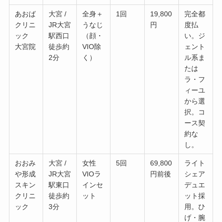
あおば
大宮 /
全身＋
1回
19,800
完全都
クリニ
JR大宮
うなじ
円
度払
ック
駅西口
（顔・
い。ジ
大宮院
徒歩約
VIO除
ェント
2分
く）
ル系ま
たは
ラ・フ
ィーユ
から選
択。コ
ース契
約な
し。
おおみ
大宮 /
女性
5回
69,800
ライト
や形成
JR大宮
VIOラ
円前後
シェア
スキン
駅東口
インセ
デュエ
クリニ
徒歩約
ット
ット採
ック
3分
用。ひ
げ・腕