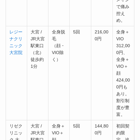
で痛み
控え
め。
レジー
大宮 /
全身脱
5回
216,00
全身＋
ナクリ
JR大宮
毛
0円
VIO
ニック
駅東口
（顔・
312,00
大宮院
（北）
VIO除
0円、
徒歩約
く）
全身＋
1分
VIO＋
顔
424,00
0円も
あり。
割引制
度が豊
富。
リゼク
大宮 /
全身＋
5回
144,80
初回契
リニッ
JR大宮
VIO＋
0円
約限
ク 大
駅東口
顔
定。追