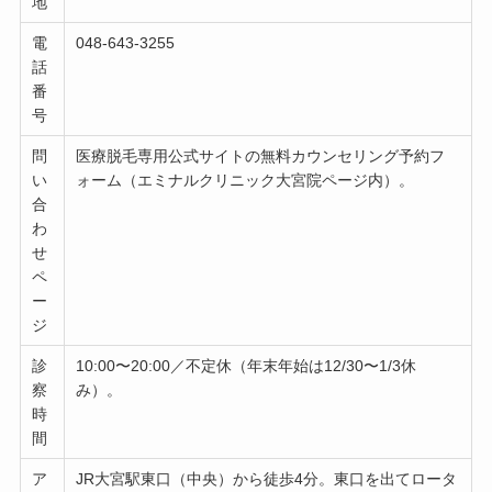
地
電
048-643-3255
話
番
号
問
医療脱毛専用公式サイトの無料カウンセリング予約フ
い
ォーム（エミナルクリニック大宮院ページ内）。
合
わ
せ
ペ
ー
ジ
診
10:00〜20:00／不定休（年末年始は12/30〜1/3休
察
み）。
時
間
ア
JR大宮駅東口（中央）から徒歩4分。東口を出てロータ