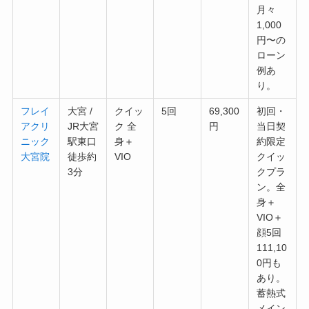
月々
1,000
円〜の
ローン
例あ
り。
フレイ
大宮 /
クイッ
5回
69,300
初回・
アクリ
JR大宮
ク 全
円
当日契
ニック
駅東口
身＋
約限定
大宮院
徒歩約
VIO
クイッ
3分
クプラ
ン。全
身＋
VIO＋
顔5回
111,10
0円も
あり。
蓄熱式
メイン