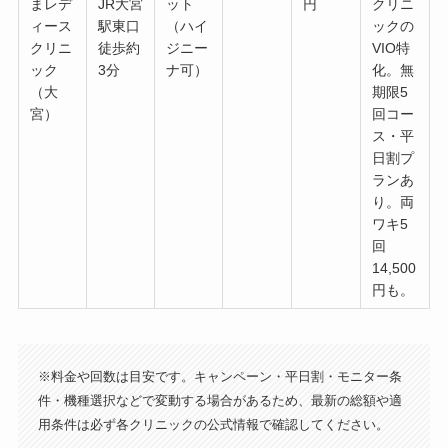
まレデ
JR大宮
ット
円
クリニ
ィース
駅東口
（ハイ
ックの
クリニ
徒歩約
ジニー
VIO特
ック
3分
ナ可）
化。無
（大
期限5
宮）
回コー
ス・平
日割プ
ランあ
り。両
ワキ5
回
14,500
円も。
※料金や回数は目安です。キャンペーン・平日割・モニター条
件・機種選択などで変動する場合があるため、最新の総額や適
用条件は必ず各クリニックの公式情報で確認してください。