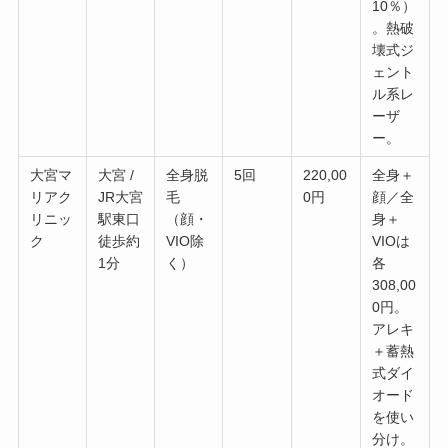
10％）
。熱破
壊式ジ
ェント
ル系レ
ーザ
ー。
大宮マ
大宮 /
全身脱
5回
220,00
全身＋
リアク
JR大宮
毛
0円
顔／全
リニッ
駅東口
（顔・
身＋
ク
徒歩約
VIO除
VIOは
1分
く）
各
308,00
0円。
アレキ
＋蓄熱
式ダイ
オード
を使い
分け。