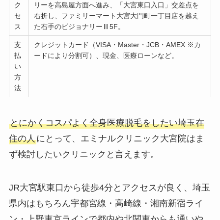
ク
リーを高島屋方面へ進み、「大宮東口入口」交差点を
セ
右折し、ファミリーマート大宮大門町一丁目店を越え
ス
た右手のビジョナリーⅢ5F。
支
クレジットカード（VISA・Master・JCB・AMEX ※カ
払
ードにより分割可）、現金、医療ローンなど。
い
方
法
とにかくコスパよく全身医療脱毛をしたい埼玉在
住の人
にとって、エミナルクリニック大宮院はま
ず検討したいクリニックと言えます。
JR大宮駅東口から徒歩4分とアクセスが良く、埼玉
県内はもちろん宇都宮線・高崎線・湘南新宿ライ
ン・上野東京ラインで都内や北関東からも通いや