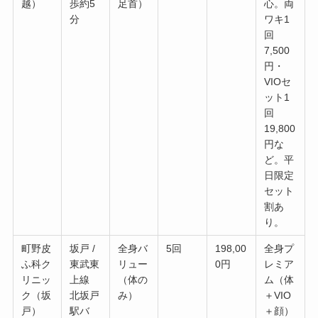
越）
歩約5
足首）
心。両
分
ワキ1
回
7,500
円・
VIOセ
ット1
回
19,800
円な
ど。平
日限定
セット
割あ
り。
町野皮
坂戸 /
全身バ
5回
198,00
全身プ
ふ科ク
東武東
リュー
0円
レミア
リニッ
上線
（体の
ム（体
ク（坂
北坂戸
み）
＋VIO
戸）
駅バ
＋顔）