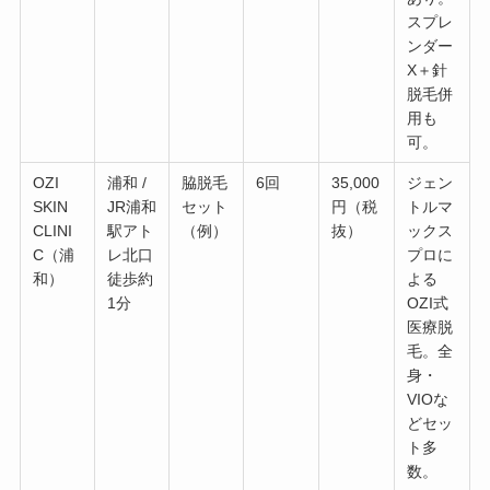
スプレ
ンダー
X＋針
脱毛併
用も
可。
OZI
浦和 /
脇脱毛
6回
35,000
ジェン
SKIN
JR浦和
セット
円（税
トルマ
CLINI
駅アト
（例）
抜）
ックス
C（浦
レ北口
プロに
和）
徒歩約
よる
1分
OZI式
医療脱
毛。全
身・
VIOな
どセッ
ト多
数。