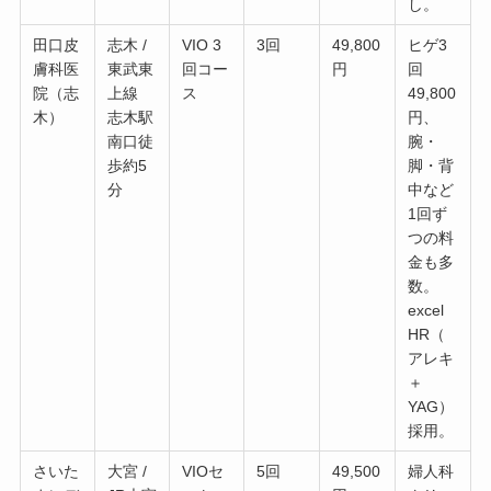
し。
田口皮
志木 /
VIO 3
3回
49,800
ヒゲ3
膚科医
東武東
回コー
円
回
院（志
上線
ス
49,800
木）
志木駅
円、
南口徒
腕・
歩約5
脚・背
分
中など
1回ず
つの料
金も多
数。
excel
HR（
アレキ
＋
YAG）
採用。
さいた
大宮 /
VIOセ
5回
49,500
婦人科