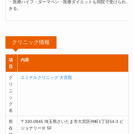
・医療ハイフ・ダーマペン・医療ダイエットも同院で受けられ、
きる。
クリニック情報
項
内容
目
ク
エミナルクリニック 大宮院
リ
ニ
ッ
ク
名
所
〒330-0845 埼玉県さいたま市大宮区仲町1丁目54-3 ビ
在
ジョナリーⅢ 5F