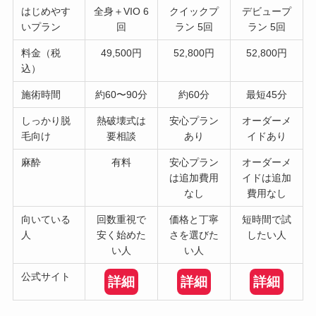
はじめやす
全身＋VIO 6
クイックプ
デビュープ
いプラン
回
ラン 5回
ラン 5回
料金（税
49,500円
52,800円
52,800円
込）
施術時間
約60〜90分
約60分
最短45分
しっかり脱
熱破壊式は
安心プラン
オーダーメ
毛向け
要相談
あり
イドあり
麻酔
有料
安心プラン
オーダーメ
は追加費用
イドは追加
なし
費用なし
向いている
回数重視で
価格と丁寧
短時間で試
人
安く始めた
さを選びた
したい人
い人
い人
公式サイト
詳細
詳細
詳細