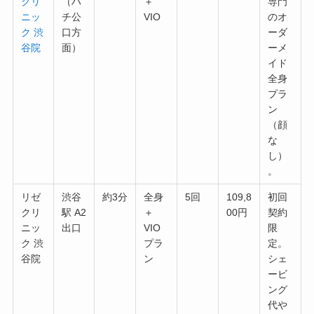
クリ
（ハ
＋
専門
ニッ
チ公
VIO
のオ
ク 渋
口方
ーダ
谷院
面）
ーメ
イド
全身
プラ
ン
（顔
な
し）
。
リゼ
渋谷
約3分
全身
5回
109,8
初回
クリ
駅 A2
＋
00円
契約
ニッ
出口
VIO
限
ク 渋
プラ
定。
谷院
ン
シェ
ービ
ング
代や