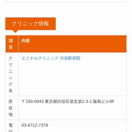
クリニック情報
項
内容
目
ク
エミナルクリニック 渋谷駅前院
リ
ニ
ッ
ク
名
所
〒150-0043 東京都渋谷区道玄坂1-3-1 飯島ビル8F
在
地
電
03-6712-7378
話