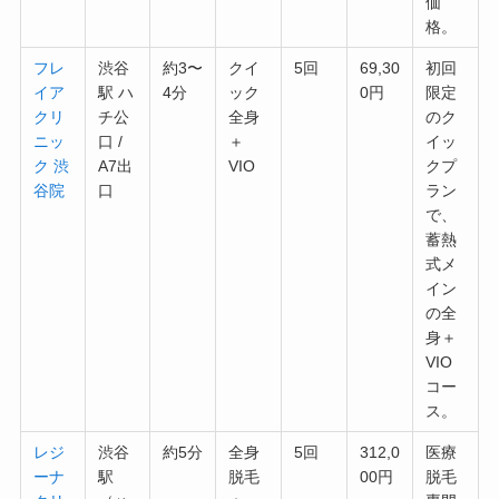
価
格。
フレ
渋谷
約3〜
クイ
5回
69,30
初回
イア
駅 ハ
4分
ック
0円
限定
クリ
チ公
全身
のク
ニッ
口 /
＋
イッ
ク 渋
A7出
VIO
クプ
谷院
口
ラン
で、
蓄熱
式メ
イン
の全
身＋
VIO
コー
ス。
レジ
渋谷
約5分
全身
5回
312,0
医療
ーナ
駅
脱毛
00円
脱毛