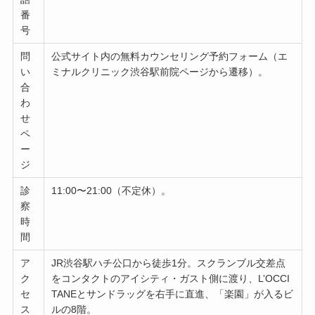
番
号
問
公式サイト内の無料カウンセリング予約フォーム（エ
い
ミナルクリニック渋谷駅前院ページから遷移）。
合
わ
せ
ペ
ー
ジ
診
11:00〜21:00（不定休）。
察
時
間
ア
JR渋谷駅ハチ公口から徒歩1分。スクランブル交差点
ク
をコンタクトのアイシティ・ガスト側に渡り、L’OCCI
セ
TANEとサンドラッグを右手に直進、「楽園」が入るビ
ス
ルの8階。