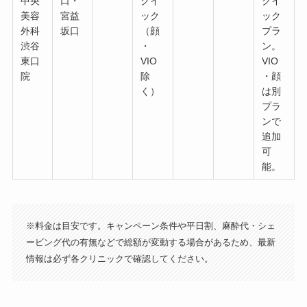
中央
口・
クイ
クイ
美容
宮益
ック
ック
外科
坂口
（顔
プラ
渋谷
・
ン。
東口
VIO
VIO
院
除
・顔
く）
は別
プラ
ンで
追加
可
能。
※料金は目安です。キャンペーン条件や平日割、麻酔代・シェ
ービング代の有無などで総額が変動する場合があるため、最新
情報は必ず各クリニックで確認してください。