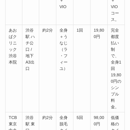
＋
＋
VIO
VIO
コー
ス。
あお
渋谷
約2分
全身
1回
19,80
完全
ばク
駅 ハ
＋う
0円
都度
リニ
チ公
なじ
払い
ック
口 /
（ラ
制
渋谷
地下
・フ
で、
本院
A3出
ィー
全身1
口
ユ）
回
19,80
0円の
シン
プル
料
金。
TCB
渋谷
約2分
全身
5回
98,00
低価
東京
駅 東
脱毛
0円
格の