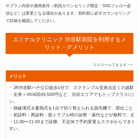
※プラン内容や適用条件（初回カウンセリング限定・SNSフォロー必
須など）は変更となる場合があります。契約前に必ずカウンセリング
で詳細を確認してください。
エミナルクリニック 渋谷駅前院を利用するメ
リット・デメリット
スクロールできます
メリット
・JR渋谷駅ハチ公口徒歩1分で、スクランブル交差点近くの超駅
・全身＋VIO6回49,500円など、渋谷エリアでもトップクラスに
ン。
・熱破壊式＆蓄熱式を1台で切り替えられる脱毛機で、部位ごとに
・初診料・再診料・肌トラブル時の診察・薬代などが無料で、追
・11:00〜21:00まで診療、不定休で予約変更もスマホからでき
すい。