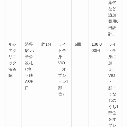
薬代
など
追加
費用0
円設
計。
ルシ
渋谷
約1分
ライ
5回
138,0
ライ
アク
駅 ハ
ト全
00円
ト全
リニ
チ公
身＋
身に
ック
改札
VIO
加
渋谷
/ 地
（オ
え、
院
下鉄
プシ
VIO
A5出
ョン1
・
口
部
顔・
位）
うな
じの
うち1
部位
をオ
プシ