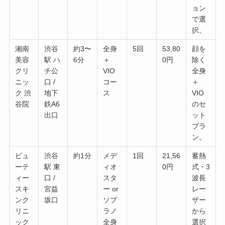
ョン
で選
択。
湘南
渋谷
約3〜
全身
5回
53,80
顔を
美容
駅 ハ
6分
＋
0円
除く
クリ
チ公
VIO
全身
ニッ
口 /
コー
＋
ク 渋
地下
ス
VIO
谷院
鉄A6
のセ
出口
ット
プラ
ン。
ビュ
渋谷
約1分
メデ
1回
21,56
蓄熱
ーテ
駅 東
ィオ
0円
式・3
ィー
口 /
スタ
波長
スキ
宮益
ー or
レー
ンク
坂口
ソプ
ザー
リニ
ラノ
から
ック
全身
選択