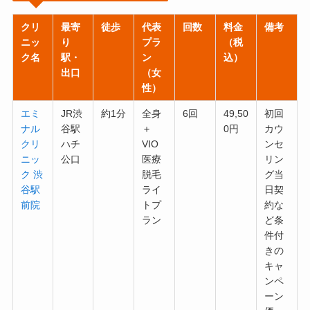
クリ
最寄
徒歩
代表
回数
料金
備考
ニッ
り
プラ
（税
ク名
駅・
ン
込）
出口
（女
性）
エミ
JR渋
約1分
全身
6回
49,50
初回
ナル
谷駅
＋
0円
カウ
クリ
ハチ
VIO
ンセ
ニッ
公口
医療
リン
ク 渋
脱毛
グ当
谷駅
ライ
日契
前院
トプ
約な
ラン
ど条
件付
きの
キャ
ンペ
ーン