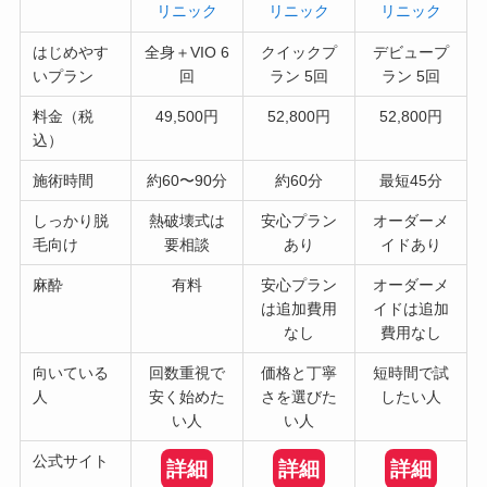
リニック
リニック
リニック
はじめやす
全身＋VIO 6
クイックプ
デビュープ
いプラン
回
ラン 5回
ラン 5回
料金（税
49,500円
52,800円
52,800円
込）
施術時間
約60〜90分
約60分
最短45分
しっかり脱
熱破壊式は
安心プラン
オーダーメ
毛向け
要相談
あり
イドあり
麻酔
有料
安心プラン
オーダーメ
は追加費用
イドは追加
なし
費用なし
向いている
回数重視で
価格と丁寧
短時間で試
人
安く始めた
さを選びた
したい人
い人
い人
公式サイト
詳細
詳細
詳細