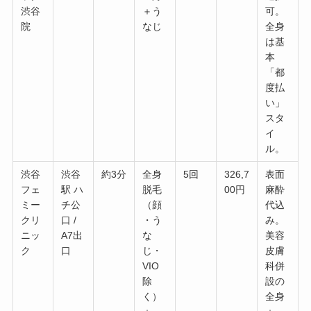
渋谷
＋う
可。
院
なじ
全身
は基
本
「都
度払
い」
スタ
イ
ル。
渋谷
渋谷
約3分
全身
5回
326,7
表面
フェ
駅 ハ
脱毛
00円
麻酔
ミー
チ公
（顔
代込
クリ
口 /
・う
み。
ニッ
A7出
な
美容
ク
口
じ・
皮膚
VIO
科併
除
設の
く）
全身